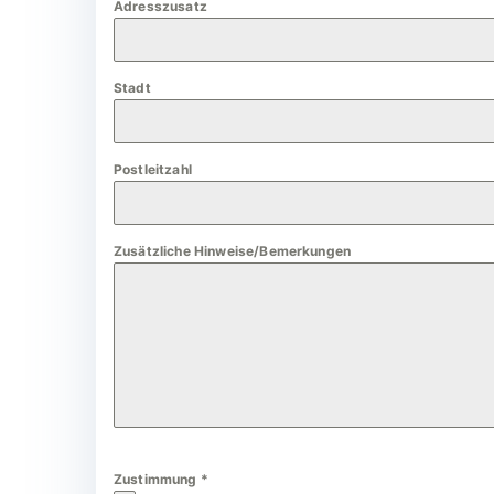
Adresszusatz
a
n
y
Stadt
+
4
9
Postleitzahl
Zusätzliche Hinweise/Bemerkungen
Zustimmung
*